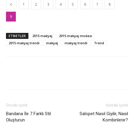
1
2
3
4
5
6
7
8
9
ETİKETLER
2015 makyaj
2015 makyaj modası
2015 makyaj trendi
makyaj
makyaj trendi
Trend
Önceki İçerik
Sonraki İçerik
Bandana İle 7 Farklı Stil
Salopet Nasıl Giyilir, Nasıl
Oluşturun
Kombinlenir?