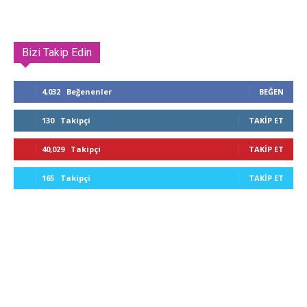
Bizi Takip Edin
4,032
Beğenenler
BEĞEN
130
Takipçi
TAKIP ET
40,029
Takipçi
TAKIP ET
165
Takipçi
TAKIP ET