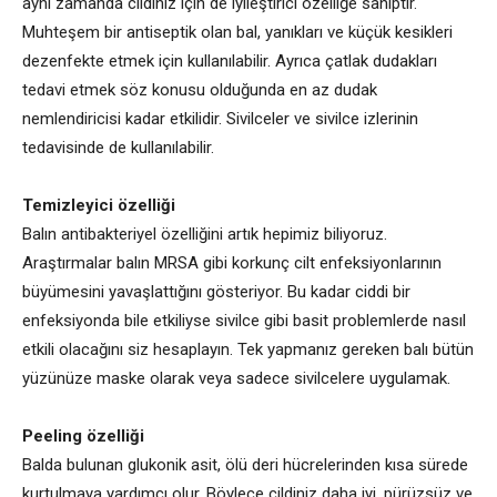
aynı zamanda cildiniz için de iyileştirici özelliğe sahiptir.
Muhteşem bir antiseptik olan bal, yanıkları ve küçük kesikleri
dezenfekte etmek için kullanılabilir. Ayrıca çatlak dudakları
tedavi etmek söz konusu olduğunda en az dudak
nemlendiricisi kadar etkilidir. Sivilceler ve sivilce izlerinin
tedavisinde de kullanılabilir.
Temizleyici özelliği
Balın antibakteriyel özelliğini artık hepimiz biliyoruz.
Araştırmalar balın MRSA gibi korkunç cilt enfeksiyonlarının
büyümesini yavaşlattığını gösteriyor. Bu kadar ciddi bir
enfeksiyonda bile etkiliyse sivilce gibi basit problemlerde nasıl
etkili olacağını siz hesaplayın. Tek yapmanız gereken balı bütün
yüzünüze maske olarak veya sadece sivilcelere uygulamak.
Peeling özelliği
Balda bulunan glukonik asit, ölü deri hücrelerinden kısa sürede
kurtulmaya yardımcı olur. Böylece cildiniz daha iyi, pürüzsüz ve