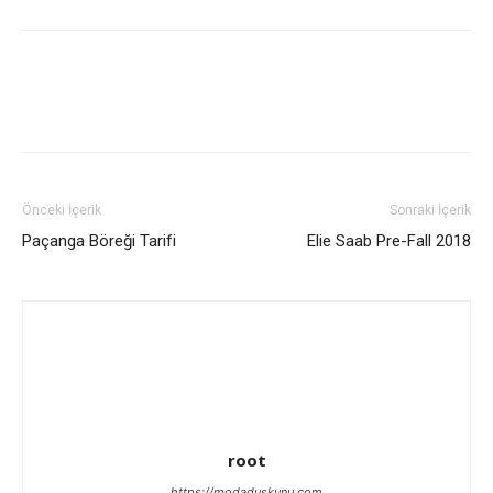
Önceki İçerik
Sonraki İçerik
Paçanga Böreği Tarifi
Elie Saab Pre-Fall 2018
root
https://modaduskunu.com