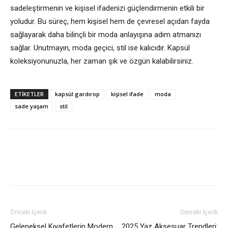
sadeleştirmenin ve kişisel ifadenizi güçlendirmenin etkili bir
yoludur. Bu süreç, hem kişisel hem de çevresel açıdan fayda
sağlayarak daha bilinçli bir moda anlayışına adım atmanızı
sağlar. Unutmayın, moda geçici, stil ise kalıcıdır. Kapsül
koleksiyonunuzla, her zaman şık ve özgün kalabilirsiniz.
ETİKETLER
kapsül gardırop
kişisel ifade
moda
sade yaşam
stil
Önceki İçerik
Sonraki İçerik
Geleneksel Kıyafetlerin Modern
2025 Yaz Aksesuar Trendleri: