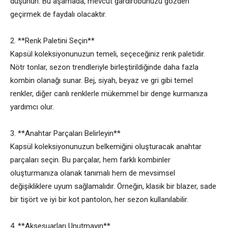
düşünün. Bu aşamada, mevcut gardırobunuzu gözden
geçirmek de faydalı olacaktır.
2. **Renk Paletini Seçin**
Kapsül koleksiyonunuzun temeli, seçeceğiniz renk paletidir.
Nötr tonlar, sezon trendleriyle birleştirildiğinde daha fazla
kombin olanağı sunar. Bej, siyah, beyaz ve gri gibi temel
renkler, diğer canlı renklerle mükemmel bir denge kurmanıza
yardımcı olur.
3. **Anahtar Parçaları Belirleyin**
Kapsül koleksiyonunuzun belkemiğini oluşturacak anahtar
parçaları seçin. Bu parçalar, hem farklı kombinler
oluşturmanıza olanak tanımalı hem de mevsimsel
değişikliklere uyum sağlamalıdır. Örneğin, klasik bir blazer, sade
bir tişört ve iyi bir kot pantolon, her sezon kullanılabilir.
4. **Aksesuarları Unutmayın**