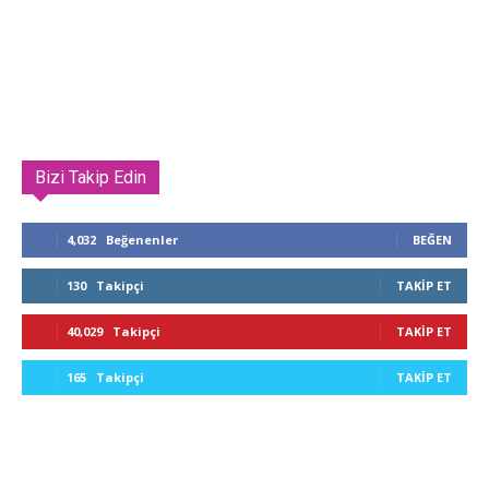
Bizi Takip Edin
4,032
Beğenenler
BEĞEN
130
Takipçi
TAKIP ET
40,029
Takipçi
TAKIP ET
165
Takipçi
TAKIP ET