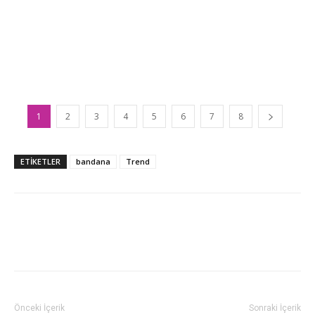
1
2
3
4
5
6
7
8
ETİKETLER
bandana
Trend
Önceki İçerik
Sonraki İçerik