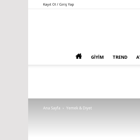
Kayıt Ol / Giriş Yap
GIYIM
TREND
A
Ana Sayfa
Yemek & Diyet