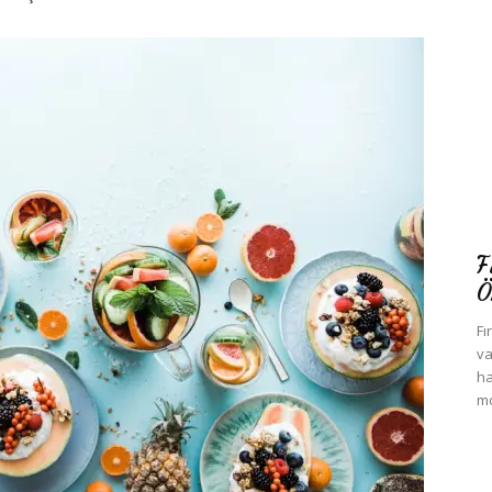
F
Ö
Fı
va
ha
mo