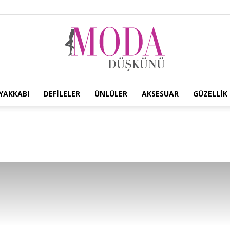
YAKKABI
DEFILELER
ÜNLÜLER
AKSESUAR
GÜZELLIK
Moda
Düşkünü