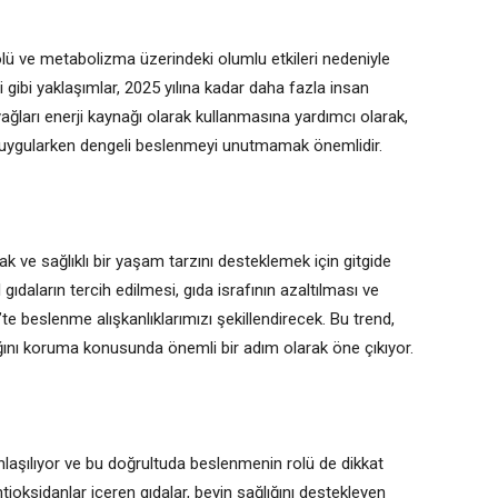
rolü ve metabolizma üzerindeki olumlu etkileri nedeniyle
eti gibi yaklaşımlar, 2025 yılına kadar daha fazla insan
yağları enerji kaynağı olarak kullanmasına yardımcı olarak,
leri uygularken dengeli beslenmeyi unutmamak önemlidir.
ak ve sağlıklı bir yaşam tarzını desteklemek için gitgide
daların tercih edilmesi, gıda israfının azaltılması ve
’te beslenme alışkanlıklarımızı şekillendirecek. Bu trend,
ğını koruma konusunda önemli bir adım olarak öne çıkıyor.
anlaşılıyor ve bu doğrultuda beslenmenin rolü de dikkat
tioksidanlar içeren gıdalar, beyin sağlığını destekleyen