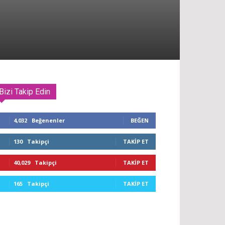
Bizi Takip Edin
4,032
Beğenenler
BEĞEN
130
Takipçi
TAKIP ET
40,029
Takipçi
TAKIP ET
165
Takipçi
TAKIP ET