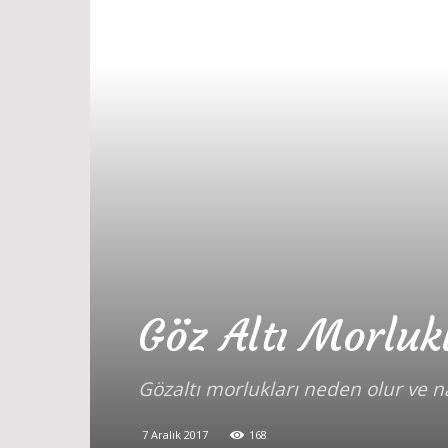
Göz Altı Morluk
Gözaltı morlukları neden olur ve n
7 Aralık 2017
168