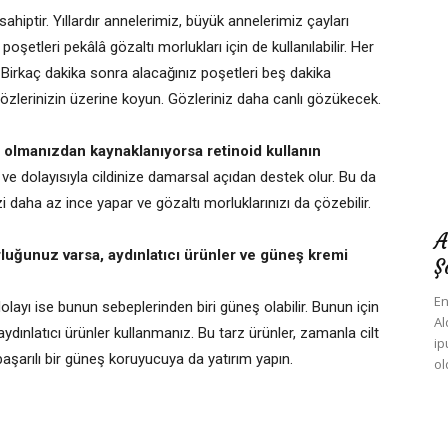
ahiptir. Yıllardır annelerimiz, büyük annelerimiz çayları
 poşetleri pekâlâ gözaltı morlukları için de kullanılabilir. Her
 Birkaç dakika sonra alacağınız poşetleri beş dakika
zlerinizin üzerine koyun. Gözleriniz daha canlı gözükecek.
p olmanızdan kaynaklanıyorsa retinoid kullanın
ır ve dolayısıyla cildinize damarsal açıdan destek olur. Bu da
zi daha az ince yapar ve gözaltı morluklarınızı da çözebilir.
A
luğunuz varsa, aydınlatıcı ürünler ve güneş kremi
Ş
En
layı ise bunun sebeplerinden biri güneş olabilir. Bunun için
Al
 aydınlatıcı ürünler kullanmanız. Bu tarz ürünler, zamanla cilt
ip
aşarılı bir güneş koruyucuya da yatırım yapın.
ol