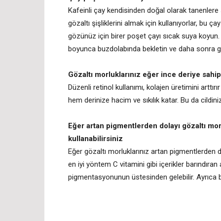
Kafeinli çay kendisinden doğal olarak tanenlere s
gözaltı şişliklerini almak için kullanıyorlar, bu çay
gözünüz için birer poşet çayı sıcak suya koyun.
boyunca buzdolabında bekletin ve daha sonra gö
Gözaltı morluklarınız eğer ince deriye sahi
Düzenli retinol kullanımı, kolajen üretimini arttır
hem derinize hacim ve sıkılık katar. Bu da cildini
Eğer artan pigmentlerden dolayı gözaltı mor
kullanabilirsiniz
Eğer gözaltı morluklarınız artan pigmentlerden do
en iyi yöntem C vitamini gibi içerikler barındıran
pigmentasyonunun üstesinden gelebilir. Ayrıca b