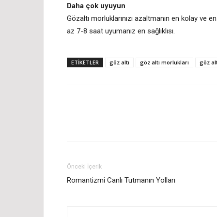
Daha çok uyuyun
Gözaltı morluklarınızı azaltmanın en kolay ve 
az 7-8 saat uyumanız en sağlıklısı.
ETİKETLER
göz altı
göz altı morlukları
göz al
Önceki İçerik
Romantizmi Canlı Tutmanın Yolları