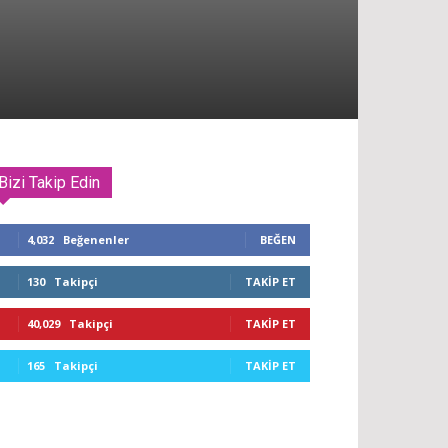
Bizi Takip Edin
4,032
Beğenenler
BEĞEN
130
Takipçi
TAKIP ET
40,029
Takipçi
TAKIP ET
165
Takipçi
TAKIP ET