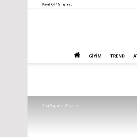
Kayıt Ol / Giriş Yap
GIYIM
TREND
A
Ana Sayfa
Güzellik