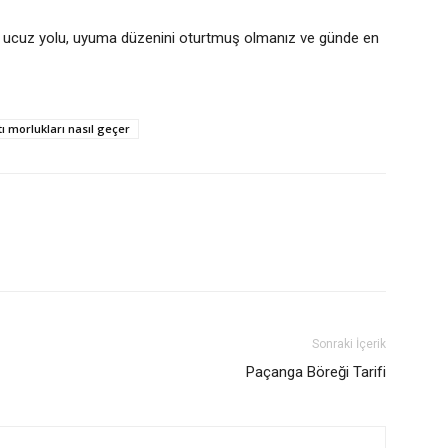
en ucuz yolu, uyuma düzenini oturtmuş olmanız ve günde en
tı morlukları nasıl geçer
Sonraki İçerik
Paçanga Böreği Tarifi