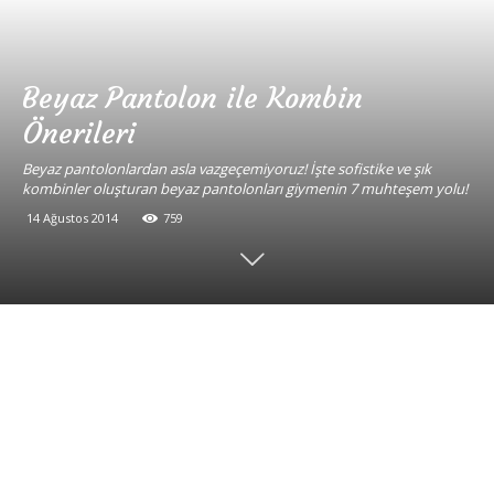
Beyaz Pantolon ile Kombin
Önerileri
Beyaz pantolonlardan asla vazgeçemiyoruz! İşte sofistike ve şık
kombinler oluşturan beyaz pantolonları giymenin 7 muhteşem yolu!
14 Ağustos 2014
759