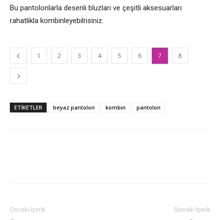
Bu pantolonlarla desenli bluzları ve çeşitli aksesuarları
rahatlıkla kombinleyebilrisiniz.
1
2
3
4
5
6
7
8
ETİKETLER
beyaz pantolon
kombin
pantolon
Önceki İçerik
Sonraki İçerik