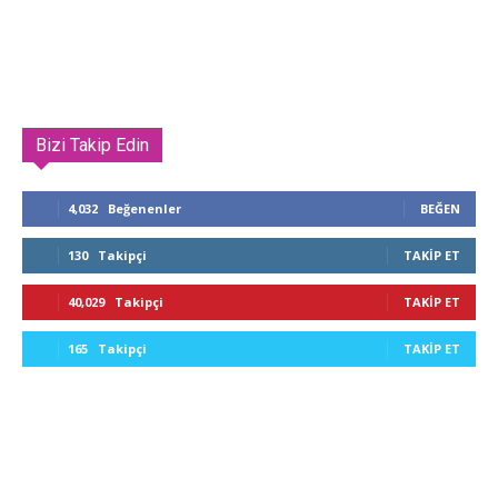
Bizi Takip Edin
4,032
Beğenenler
BEĞEN
130
Takipçi
TAKIP ET
40,029
Takipçi
TAKIP ET
165
Takipçi
TAKIP ET