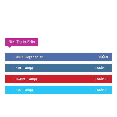
Bizi Takip Edin
4,032
Beğenenler
BEĞEN
130
Takipçi
TAKIP ET
40,029
Takipçi
TAKIP ET
165
Takipçi
TAKIP ET