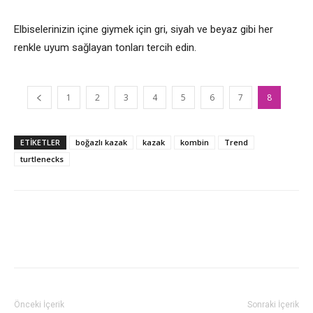
Elbiselerinizin içine giymek için gri, siyah ve beyaz gibi her
renkle uyum sağlayan tonları tercih edin.
1
2
3
4
5
6
7
8
ETİKETLER
boğazlı kazak
kazak
kombin
Trend
turtlenecks
Önceki İçerik
Sonraki İçerik