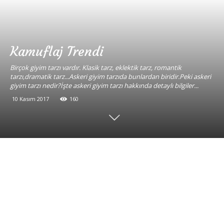
Kamuflaj Trendi
Birçok giyim tarzı vardır. Klasik tarz, eklektik tarz, romantik
tarzı,dramatik tarz...Askeri giyim tarzıda bunlardan biridir.Peki askeri
giyim tarzı nedir?İşte askeri giyim tarzı hakkında detaylı bilgiler...
10 Kasım 2017
160