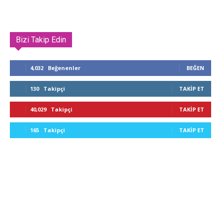
Bizi Takip Edin
4,032
Beğenenler
BEĞEN
130
Takipçi
TAKIP ET
40,029
Takipçi
TAKIP ET
165
Takipçi
TAKIP ET