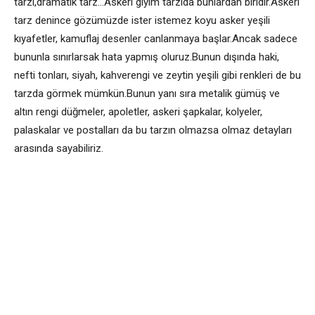
tarzı,dramatik tarz…Askeri giyim tarzıda bunlardan biridir.Askeri
tarz denince gözümüzde ister istemez koyu asker yeşili
kıyafetler, kamuflaj desenler canlanmaya başlar.Ancak sadece
bununla sınırlarsak hata yapmış oluruz.Bunun dışında haki,
nefti tonları, siyah, kahverengi ve zeytin yeşili gibi renkleri de bu
tarzda görmek mümkün.Bunun yanı sıra metalik gümüş ve
altın rengi düğmeler, apoletler, askeri şapkalar, kolyeler,
palaskalar ve postalları da bu tarzın olmazsa olmaz detayları
arasında sayabiliriz.