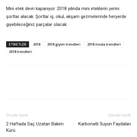
Mini etek devri kapanıyor. 2018 yılında mini eteklerin yerini
şortlar alacak. Şortlar iş, okul, akşam gezmelerinde heryerde
giyebileceğiniz parçalar olacak.
ETİKETLER
2018
2018 giyim trendleri
2018 moda trendleri
2018 trendleri
Önceki İçerik
Sonraki İçerik
2 Haftada Saç Uzatan Bakım
Karbonatlı Suyun Faydaları
Kürü