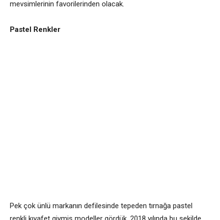
mevsimlerinin favorilerinden olacak.
Pastel Renkler
Pek çok ünlü markanın defilesinde tepeden tırnağa pastel
renkli kıyafet giymiş modeller gördük. 2018 yılında bu şekilde