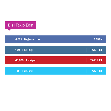
Bizi Takip Edin
4,032
Beğenenler
BEĞEN
130
Takipçi
TAKIP ET
40,029
Takipçi
TAKIP ET
165
Takipçi
TAKIP ET