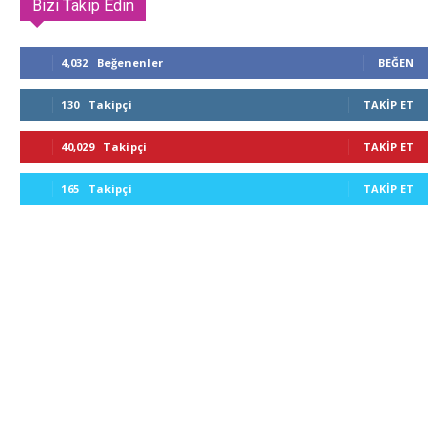
Bizi Takip Edin
4,032
Beğenenler
BEĞEN
130
Takipçi
TAKIP ET
40,029
Takipçi
TAKIP ET
165
Takipçi
TAKIP ET