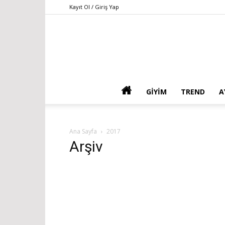
Kayıt Ol / Giriş Yap
GIYIM
TREND
A
Ana Sayfa
2017
Arşiv