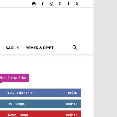
SAĞLIK
YEMEK & DIYET
Bizi Takip Edin
4,032
Beğenenler
BEĞEN
130
Takipçi
TAKIP ET
40,029
Takipçi
TAKIP ET