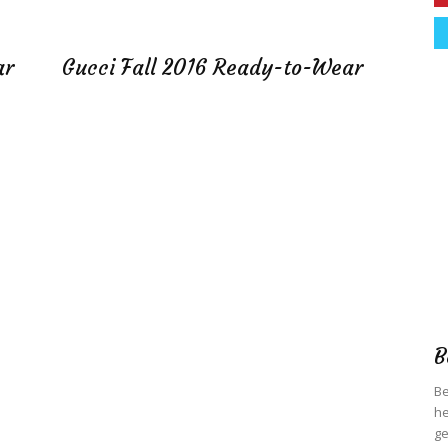
ar
Gucci Fall 2016 Ready-to-Wear
B
Be
he
ge