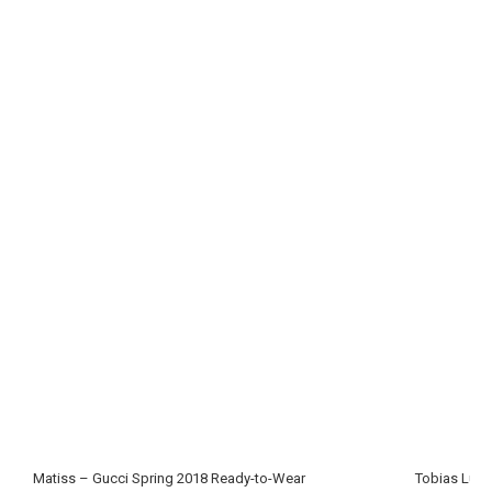
Matiss – Gucci Spring 2018 Ready-to-Wear
Tobias Lund