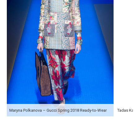
Maryna Polkanova – Gucci Spring 2018 Ready-to-Wear
Tadas Karos