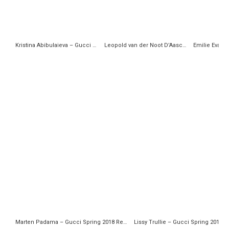
Kristina Abibulaieva – Gucci Spring 2018 Ready-to-Wear
Leopold van der Noot D’Aasche – Gucci Spring 2018 Ready-to-Wear
Marten Padama – Gucci Spring 2018 Ready-to-Wear