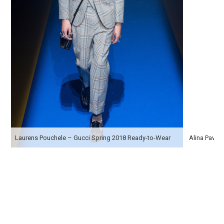
Laurens Pouchele – Gucci Spring 2018 Ready-to-Wear
Alina Pavlu