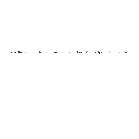
Liza Shubarina – Gucci Spring 2018 Ready-to-Wear
Nick Fortna – Gucci Spring 2018 Ready-to-Wear