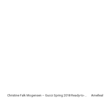
Christine Falk Mogensen – Gucci Spring 2018 Ready-to-Wear
Amelleah T