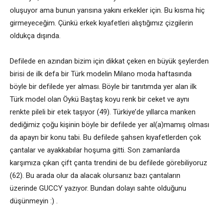
oluşuyor ama bunun yarısına yakını erkekler için. Bu kısma hiç
girmeyeceğim. Çünkü erkek kıyafetleri alıştığımız çizgilerin
oldukça dışında.
Defilede en azından bizim için dikkat çeken en büyük şeylerden
birisi de ilk defa bir Türk modelin Milano moda haftasında
böyle bir defilede yer alması. Böyle bir tanıtımda yer alan ilk
Türk model olan Öykü Baştaş koyu renk bir ceket ve aynı
renkte pileli bir etek taşıyor (49). Türkiye’de yıllarca manken
dediğimiz çoğu kişinin böyle bir defilede yer al(a)mamış olması
da apayrı bir konu tabi. Bu defilede şahsen kıyafetlerden çok
çantalar ve ayakkabılar hoşuma gitti. Son zamanlarda
karşımıza çıkan çift çanta trendini de bu defilede görebiliyoruz
(62). Bu arada olur da alacak olursanız bazı çantaların
üzerinde GUCCY yazıyor. Bundan dolayı sahte olduğunu
düşünmeyin :) .