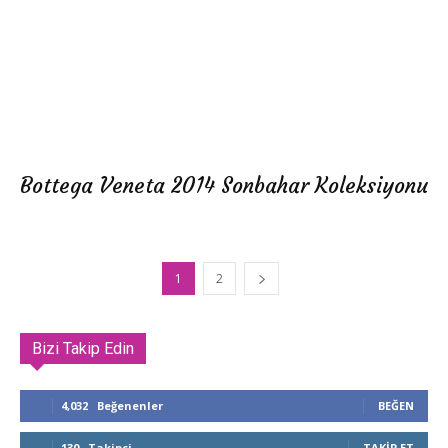
Bottega Veneta 2014 Sonbahar Koleksiyonu
1
2
Bizi Takip Edin
4,032
Beğenenler
BEĞEN
130
Takipçi
TAKIP ET