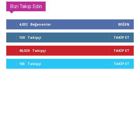
Bizi Takip Edin
4,032
Beğenenler
BEĞEN
130
Takipçi
TAKIP ET
40,029
Takipçi
TAKIP ET
165
Takipçi
TAKIP ET