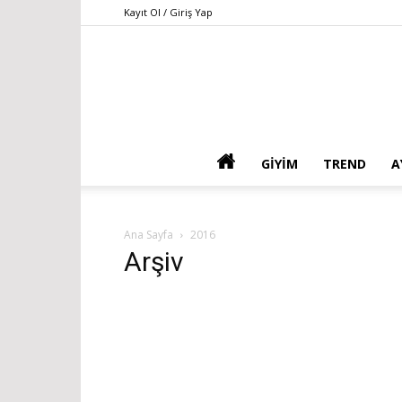
Kayıt Ol / Giriş Yap
GIYIM
TREND
A
Ana Sayfa
2016
Arşiv