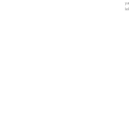
ya
le