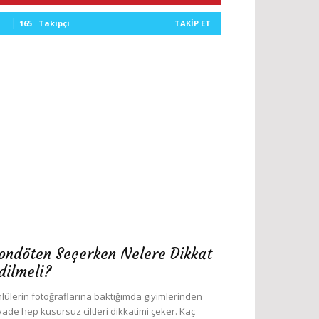
165
Takipçi
TAKIP ET
ondöten Seçerken Nelere Dikkat
dilmeli?
lülerin fotoğraflarına baktığımda giyimlerinden
yade hep kusursuz ciltleri dikkatimi çeker. Kaç