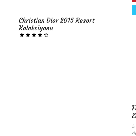
Christian Dior 2015 Resort
Koleksiyonu
F
E
Ün
zi