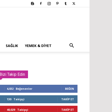
SAĞLIK
YEMEK & DIYET
Bizi Takip Edin
4,032
Beğenenler
BEĞEN
130
Takipçi
TAKIP ET
40,029
Takipçi
TAKIP ET