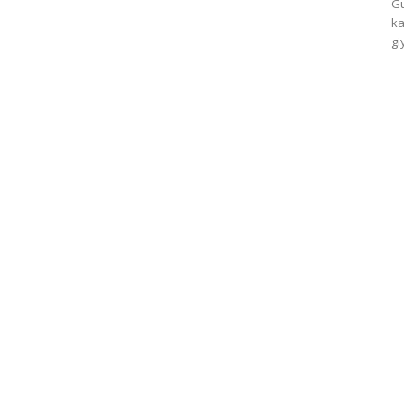
Gu
ka
gi