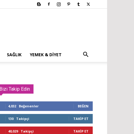
SAĞLIK
YEMEK & DIYET
Bizi Takip Edin
4,032
Beğenenler
BEĞEN
130
Takipçi
TAKIP ET
40,029
Takipçi
TAKIP ET