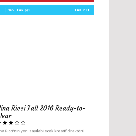
165
Takipçi
TAKIP ET
ina Ricci Fall 2016 Ready-to-
ear
na Ricci'nin yeni sayılabilecek kreatif direktörü