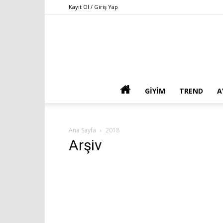
Kayıt Ol / Giriş Yap
GIYIM
TREND
A
Ana Sayfa
2018
Arşiv