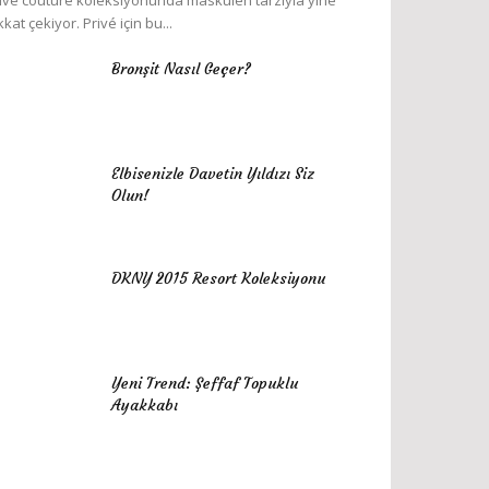
ivé couture koleksiyonunda maskülen tarzıyla yine
kkat çekiyor. Privé için bu...
Bronşit Nasıl Geçer?
Elbisenizle Davetin Yıldızı Siz
Olun!
DKNY 2015 Resort Koleksiyonu
Yeni Trend: Şeffaf Topuklu
Ayakkabı