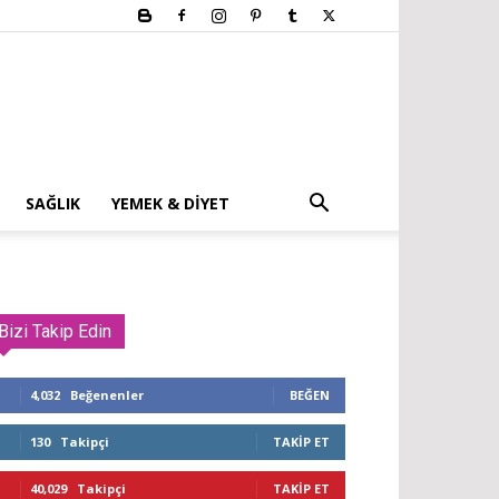
SAĞLIK
YEMEK & DIYET
Bizi Takip Edin
4,032
Beğenenler
BEĞEN
130
Takipçi
TAKIP ET
40,029
Takipçi
TAKIP ET