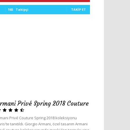
165
Takipçi
TAKIP ET
rmani Privé Spring 2018 Couture
mani Privé Couture Spring 2018 koleksiyonu
ris'te tanıtıldı. Giorgio Armani, özel tasarım Armani