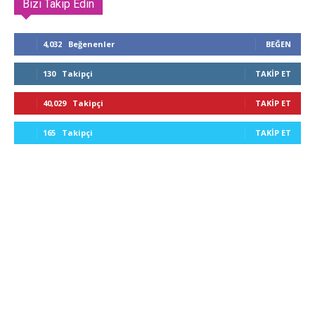
Bizi Takip Edin
4,032
Beğenenler
BEĞEN
130
Takipçi
TAKIP ET
40,029
Takipçi
TAKIP ET
165
Takipçi
TAKIP ET