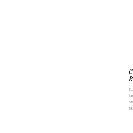
C
R
Ca
ko
Si
ta