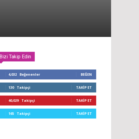
Bizi Takip Edin
4,032
Beğenenler
BEĞEN
130
Takipçi
TAKIP ET
40,029
Takipçi
TAKIP ET
165
Takipçi
TAKIP ET