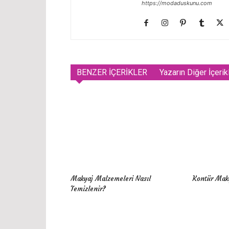
https://modaduskunu.com
BENZER İÇERİKLER
Yazarın Diğer İçerik
Makyaj Malzemeleri Nasıl
Kontür Maky
Temizlenir?