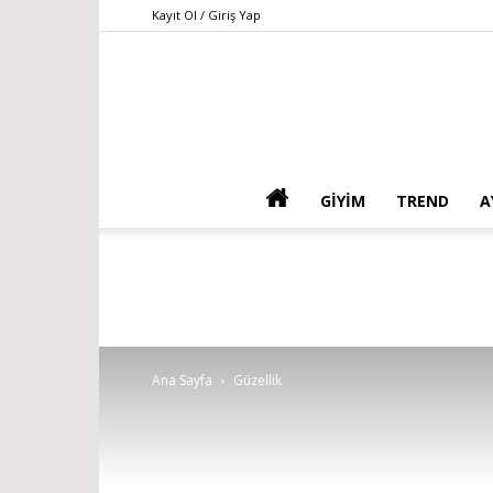
Kayıt Ol / Giriş Yap
GIYIM
TREND
A
Ana Sayfa
Güzellik