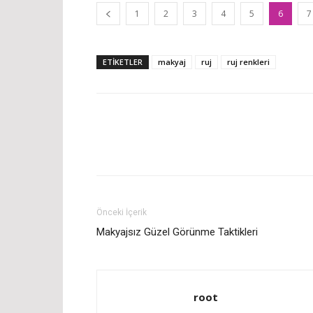
1
2
3
4
5
6
7
ETİKETLER
makyaj
ruj
ruj renkleri
Önceki İçerik
Makyajsız Güzel Görünme Taktikleri
root