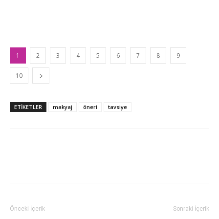
1
2
3
4
5
6
7
8
9
10
ETİKETLER
makyaj
öneri
tavsiye
Önceki İçerik
Sonraki İçerik