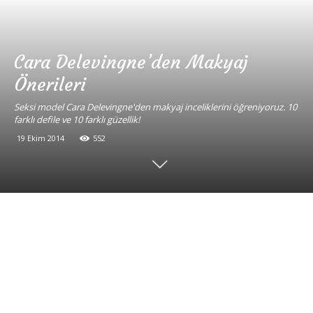
Cara Delevingne’den Makyaj
Önerileri
Seksi model Cara Delevingne'den makyaj inceliklerini öğreniyoruz. 10
farklı defile ve 10 farklı güzellik!
19 Ekim 2014
552