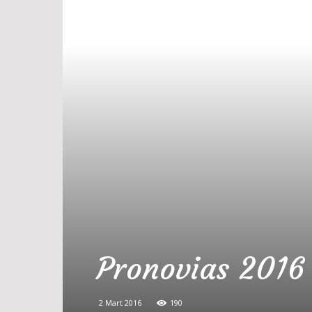
Pronovias 2016 
2 Mart 2016
190