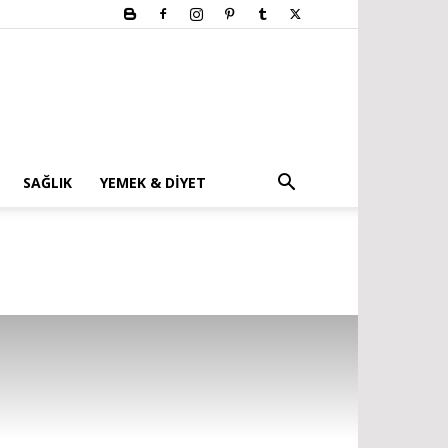
SAĞLIK
YEMEK & DIYET