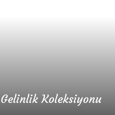
Gelinlik Koleksiyonu