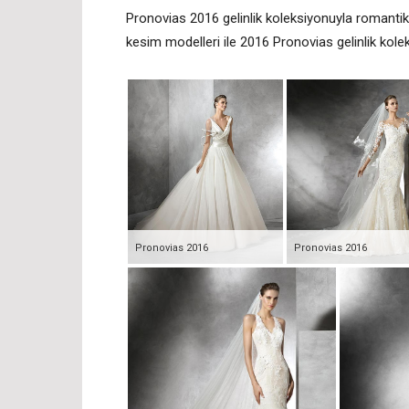
Pronovias 2016 gelinlik koleksiyonuyla romantik 
kesim modelleri ile 2016 Pronovias gelinlik kol
Pronovias 2016
Pronovias 2016