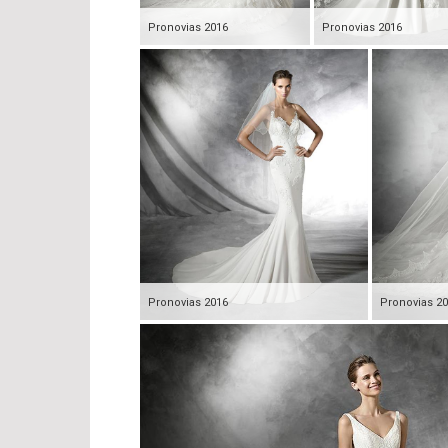
Pronovias 2016
Pronovias 2016
Pronovias 2016
Pronovias 2