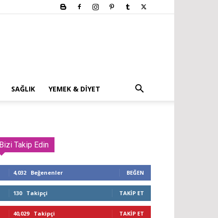
SAĞLIK
YEMEK & DIYET
Bizi Takip Edin
4,032
Beğenenler
BEĞEN
130
Takipçi
TAKIP ET
40,029
Takipçi
TAKIP ET