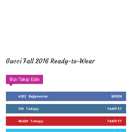
Gucci Fall 2016 Ready-to-Wear
Bizi Takip Edin
4,032
Beğenenler
BEĞEN
130
Takipçi
TAKIP ET
40,029
Takipçi
TAKIP ET