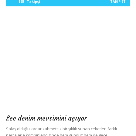
165
Takipçi
TAKIP ET
Lee denim mevsimini açıyor
Salaş olduğu kadar zahmetsiz bir şıklık sunan ceketler, farklı
parçalarla kombinlendiğinde hem gündüz hem de gece