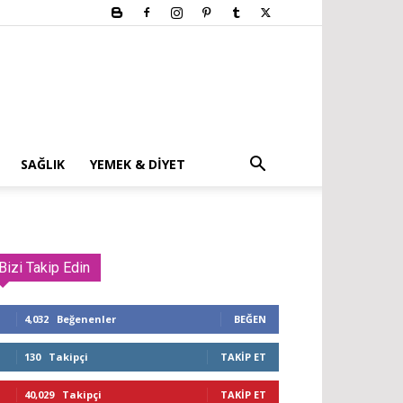
SAĞLIK
YEMEK & DIYET
Bizi Takip Edin
4,032
Beğenenler
BEĞEN
130
Takipçi
TAKIP ET
40,029
Takipçi
TAKIP ET