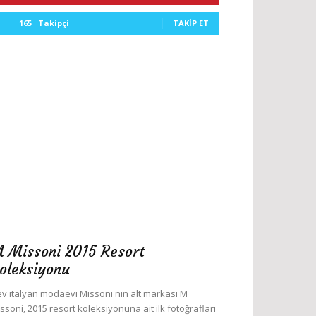
165
Takipçi
TAKIP ET
 Missoni 2015 Resort
oleksiyonu
v italyan modaevi Missoni'nin alt markası M
ssoni, 2015 resort koleksiyonuna ait ilk fotoğrafları