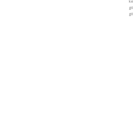
ke
gö
gö