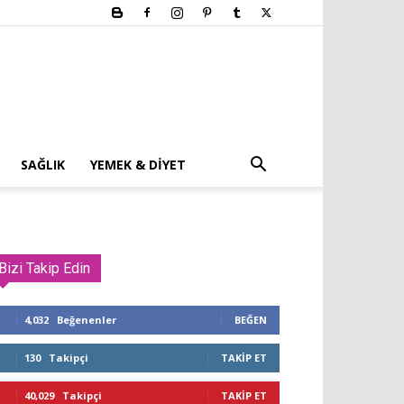
SAĞLIK
YEMEK & DIYET
Bizi Takip Edin
4,032
Beğenenler
BEĞEN
130
Takipçi
TAKIP ET
40,029
Takipçi
TAKIP ET