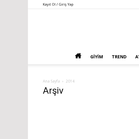
Kayıt Ol / Giriş Yap
GIYIM
TREND
A
Ana Sayfa
2014
Arşiv