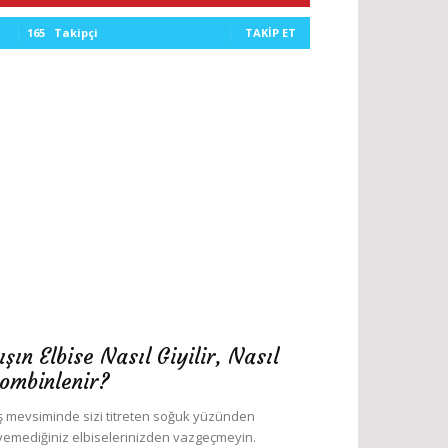
165
Takipçi
TAKIP ET
ışın Elbise Nasıl Giyilir, Nasıl
ombinlenir?
ş mevsiminde sizi titreten soğuk yüzünden
yemediğiniz elbiselerinizden vazgeçmeyin.