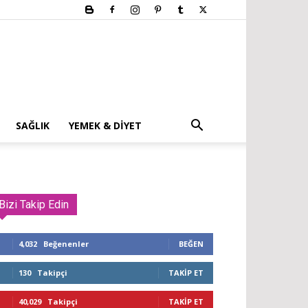
SAĞLIK
YEMEK & DIYET
Bizi Takip Edin
4,032
Beğenenler
BEĞEN
130
Takipçi
TAKIP ET
40,029
Takipçi
TAKIP ET