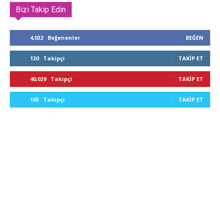
Bizi Takip Edin
4,032
Beğenenler
BEĞEN
130
Takipçi
TAKIP ET
40,029
Takipçi
TAKIP ET
165
Takipçi
TAKIP ET