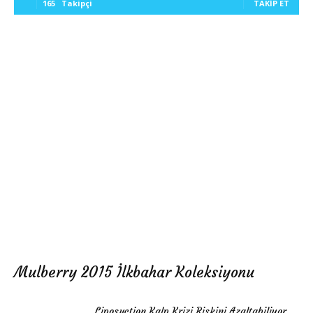
165
Takipçi
TAKIP ET
Mulberry 2015 İlkbahar Koleksiyonu
Liposuction Kalp Krizi Riskini Azaltabiliyor