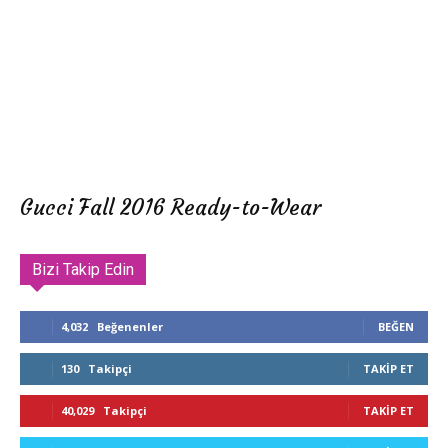
Gucci Fall 2016 Ready-to-Wear
Bizi Takip Edin
4,032
Beğenenler
BEĞEN
130
Takipçi
TAKIP ET
40,029
Takipçi
TAKIP ET