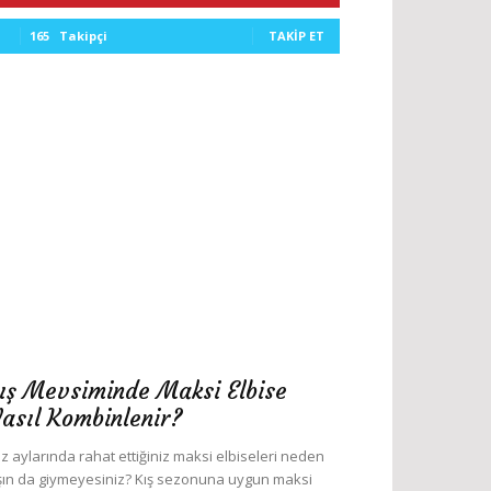
165
Takipçi
TAKIP ET
ış Mevsiminde Maksi Elbise
asıl Kombinlenir?
z aylarında rahat ettiğiniz maksi elbiseleri neden
şın da giymeyesiniz? Kış sezonuna uygun maksi