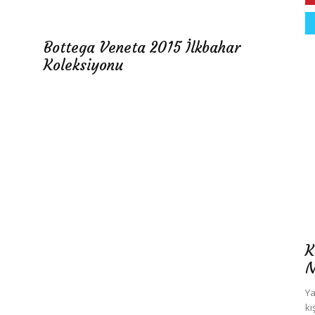
Bottega Veneta 2015 İlkbahar
Koleksiyonu
K
N
Ya
kı