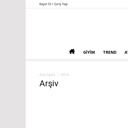
Kayıt Ol / Giriş Yap
GIYIM
TREND
A
Ana Sayfa
2014
Arşiv