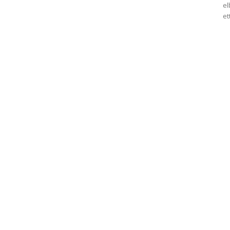
el
et