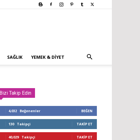
SAĞLIK
YEMEK & DIYET
Bizi Takip Edin
4,032
Beğenenler
BEĞEN
130
Takipçi
TAKIP ET
40,029
Takipçi
TAKIP ET