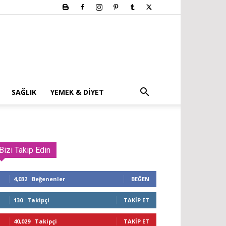
SAĞLIK
YEMEK & DIYET
Bizi Takip Edin
4,032
Beğenenler
BEĞEN
130
Takipçi
TAKIP ET
40,029
Takipçi
TAKIP ET