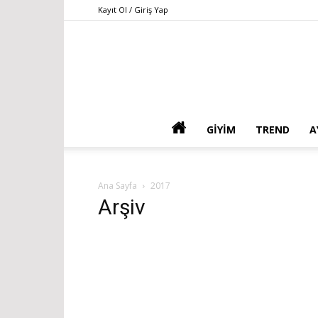
Kayıt Ol / Giriş Yap
GIYIM
TREND
A
Ana Sayfa
2017
Arşiv