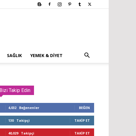
SAĞLIK
YEMEK & DIYET
Bizi Takip Edin
4,032
Beğenenler
BEĞEN
130
Takipçi
TAKIP ET
40,029
Takipçi
TAKIP ET