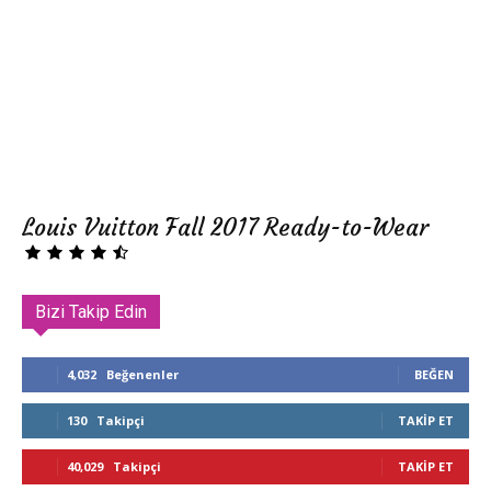
Louis Vuitton Fall 2017 Ready-to-Wear
Bizi Takip Edin
4,032
Beğenenler
BEĞEN
130
Takipçi
TAKIP ET
40,029
Takipçi
TAKIP ET