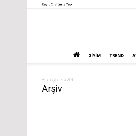
Kayıt Ol / Giriş Yap
GIYIM
TREND
A
Ana Sayfa
2014
Arşiv