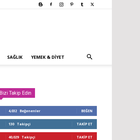
SAĞLIK
YEMEK & DIYET
Bizi Takip Edin
4,032
Beğenenler
BEĞEN
130
Takipçi
TAKIP ET
40,029
Takipçi
TAKIP ET