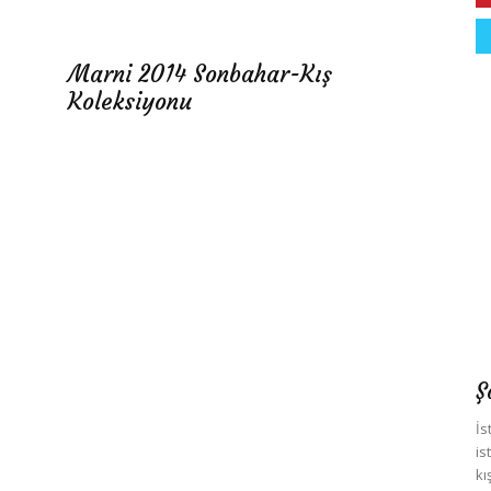
Marni 2014 Sonbahar-Kış
Koleksiyonu
Ş
İs
is
kı