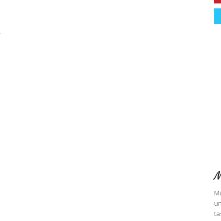
-
M
Mi
un
ta