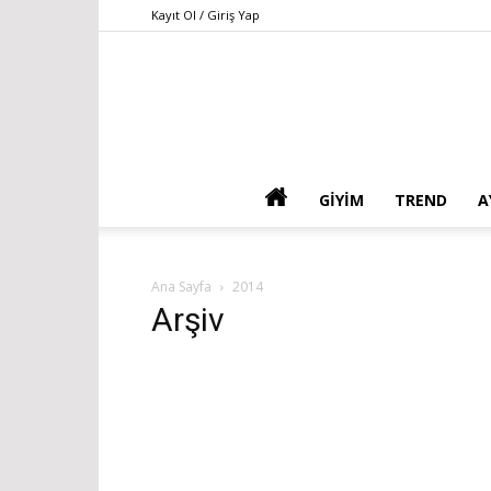
Kayıt Ol / Giriş Yap
GIYIM
TREND
A
Ana Sayfa
2014
Arşiv