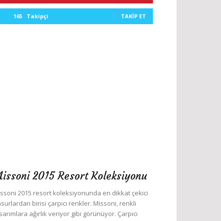
165
Takipçi
TAKIP ET
issoni 2015 Resort Koleksiyonu
ssoni 2015 resort koleksiyonunda en dikkat çekici
surlardan birisi çarpıcı renkler. Missoni, renkli
sarımlara ağırlık veriyor gibi görünüyor. Çarpıcı