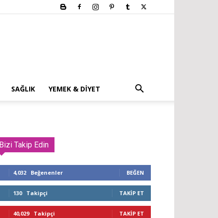
SAĞLIK
YEMEK & DIYET
Bizi Takip Edin
4,032
Beğenenler
BEĞEN
130
Takipçi
TAKIP ET
40,029
Takipçi
TAKIP ET