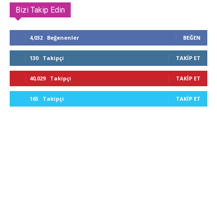
Bizi Takip Edin
4,032
Beğenenler
BEĞEN
130
Takipçi
TAKIP ET
40,029
Takipçi
TAKIP ET
165
Takipçi
TAKIP ET