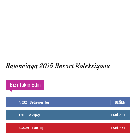
Balenciaga 2015 Resort Koleksiyonu
Bizi Takip Edin
4,032
Beğenenler
BEĞEN
130
Takipçi
TAKIP ET
40,029
Takipçi
TAKIP ET