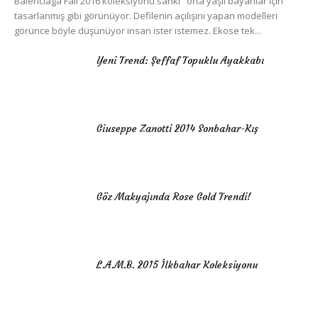
Balenciaga Fall 2016 koleksiyonu sanki "orta yaşlı bayanlar için"
tasarlanmış gibi görünüyor. Defilenin açılışını yapan modelleri
görünce böyle düşünüyor insan ister istemez. Ekose tek...
Yeni Trend: Şeffaf Topuklu Ayakkabı
Giuseppe Zanotti 2014 Sonbahar-Kış
Göz Makyajında Rose Gold Trendi!
L.A.M.B. 2015 İlkbahar Koleksiyonu