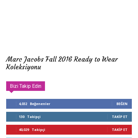
Marc Jacobs Fall 2016 Ready to Wear
Koleksiyonu
Bizi Takip Edin
4,032
Beğenenler
BEĞEN
130
Takipçi
TAKIP ET
40,029
Takipçi
TAKIP ET