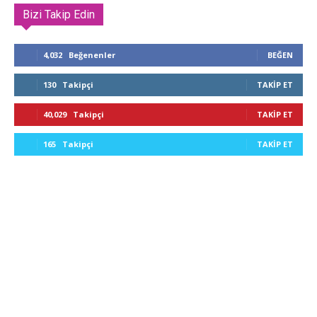
Bizi Takip Edin
4,032
Beğenenler
BEĞEN
130
Takipçi
TAKIP ET
40,029
Takipçi
TAKIP ET
165
Takipçi
TAKIP ET