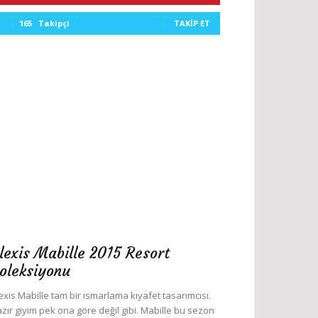
165
Takipçi
TAKIP ET
lexis Mabille 2015 Resort
oleksiyonu
exis Mabille tam bir ısmarlama kıyafet tasarımcısı.
zır giyim pek ona göre değil gibi. Mabille bu sezon