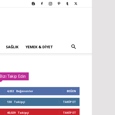
SAĞLIK
YEMEK & DIYET
Bizi Takip Edin
4,032
Beğenenler
BEĞEN
130
Takipçi
TAKIP ET
40,029
Takipçi
TAKIP ET