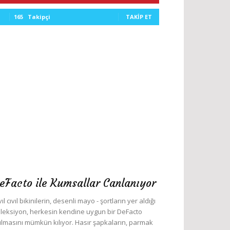
165
Takipçi
TAKIP ET
eFacto ile Kumsallar Canlanıyor
vıl cıvıl bikinilerin, desenli mayo - şortların yer aldığı
leksiyon, herkesin kendine uygun bir DeFacto
lmasını mümkün kılıyor. Hasır şapkaların, parmak