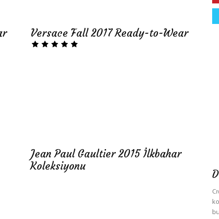
ar
Versace Fall 2017 Ready-to-Wear
Jean Paul Gaultier 2015 İlkbahar
Koleksiyonu
D
Cı
ko
bu