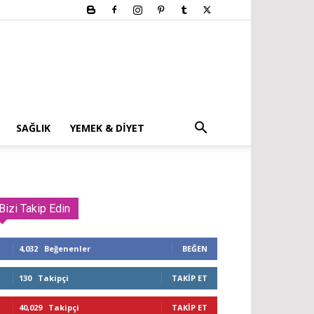
SAĞLIK
YEMEK & DIYET
Bizi Takip Edin
4,032
Beğenenler
BEĞEN
130
Takipçi
TAKIP ET
40,029
Takipçi
TAKIP ET