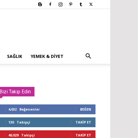
SAĞLIK
YEMEK & DIYET
Bizi Takip Edin
4,032
Beğenenler
BEĞEN
130
Takipçi
TAKIP ET
40,029
Takipçi
TAKIP ET