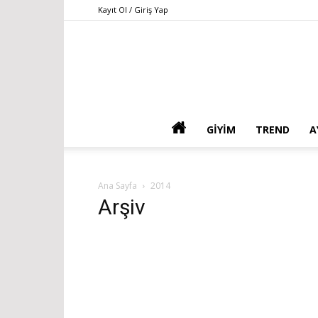
Kayıt Ol / Giriş Yap
GIYIM
TREND
A
Ana Sayfa
2014
Arşiv