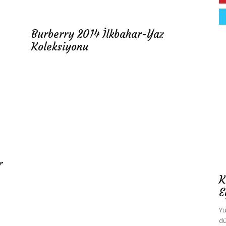
Burberry 2014 İlkbahar-Yaz
Koleksiyonu
r
K
E
Yü
dü