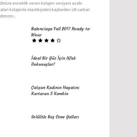
ldimize esneklik veren kolajen seviyesi azalır.
alan kolajenle elastikiyetini kaybeden cilt sarkar.
ldimizin...
Balenciaga Fall 2017 Ready-to-
Wear
İdeal Bir Yüz İçin Ufak
Dokunuşlar!
Çalışan Kadının Hayatını
Kurtaran 5 Kombin
Selülitle Baş Etme Yolları