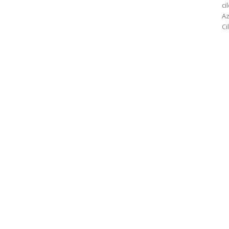
ci
Az
Ci