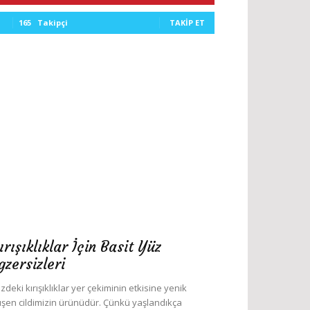
165
Takipçi
TAKIP ET
ırışıklıklar İçin Basit Yüz
gzersizleri
zdeki kırışıklıklar yer çekiminin etkisine yenik
şen cildimizin ürünüdür. Çünkü yaşlandıkça