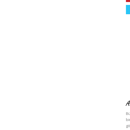
A
Bü
bi
gö