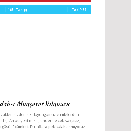
165
Takipçi
TAKIP ET
dab-ı Muaşeret Kılavuzu
yüklerimizden sık duyduğumuz cümlelerden
ridir; “Ah bu yeni nesil gençler de çok saygısız,
rgüsüz” cümlesi. Bu laflara pek kulak asmıyoruz