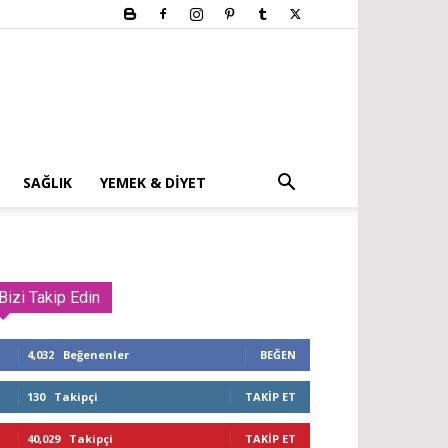
SAĞLIK
YEMEK & DIYET
Bizi Takip Edin
4,032
Beğenenler
BEĞEN
130
Takipçi
TAKIP ET
40,029
Takipçi
TAKIP ET