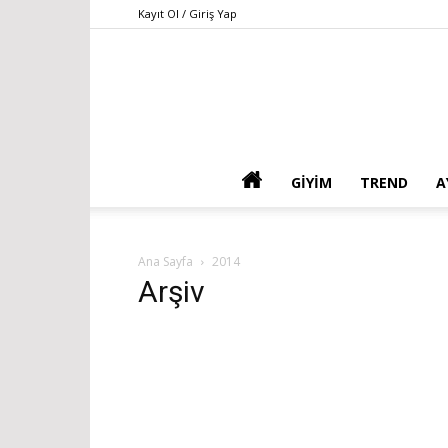
Kayıt Ol / Giriş Yap
GIYIM
TREND
A
Ana Sayfa
2014
Arşiv