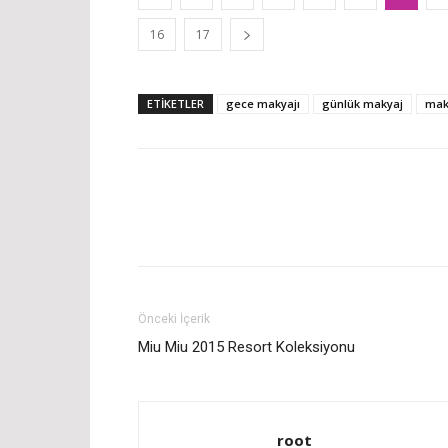
16
17
ETİKETLER
gece makyajı
günlük makyaj
mak
Önceki İçerik
Miu Miu 2015 Resort Koleksiyonu
root