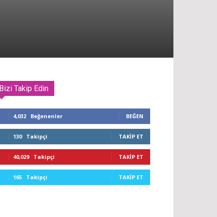
Bizi Takip Edin
4,032
Beğenenler
BEĞEN
130
Takipçi
TAKIP ET
40,029
Takipçi
TAKIP ET
165
Takipçi
TAKIP ET