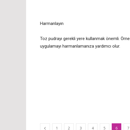
Harmanlayın
Toz pudrayı gerekli yere kullanmak önemli. Ör
uygulamayı harmanlamanıza yardımcı olur.
1
2
3
4
5
6
7