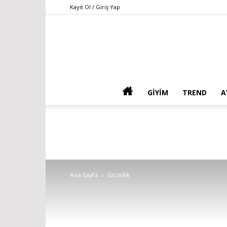
Kayıt Ol / Giriş Yap
GIYIM
TREND
A
Ana Sayfa
Güzellik