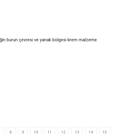
neğin burun çevresi ve yanak bölgesi krem malzeme
8
9
10
11
12
13
14
15