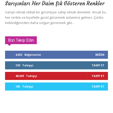
Sarışınları Her Daim Şık Gösteren Renkler
Sarışın olmak iddialı bir görüntüye sahip olmak demektir. Ancak bu
her renkle ve kıyafetle güzel görünmek anlamına gelmez. Çünkü
beklediğinizden daha solgun görünmek gibi...
Bizi Takip Edin
4,032
Beğenenler
BEĞEN
130
Takipçi
TAKIP ET
40,029
Takipçi
TAKIP ET
165
Takipçi
TAKIP ET