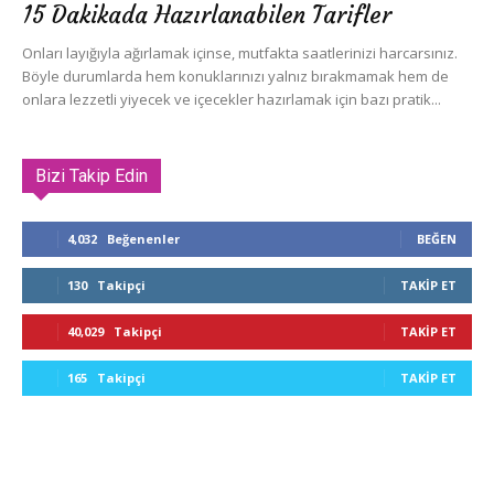
15 Dakikada Hazırlanabilen Tarifler
Onları layığıyla ağırlamak içinse, mutfakta saatlerinizi harcarsınız.
Böyle durumlarda hem konuklarınızı yalnız bırakmamak hem de
onlara lezzetli yiyecek ve içecekler hazırlamak için bazı pratik...
Bizi Takip Edin
4,032
Beğenenler
BEĞEN
130
Takipçi
TAKIP ET
40,029
Takipçi
TAKIP ET
165
Takipçi
TAKIP ET