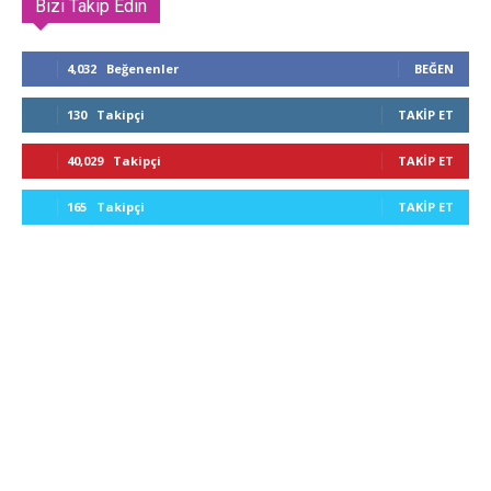
Bizi Takip Edin
4,032
Beğenenler
BEĞEN
130
Takipçi
TAKIP ET
40,029
Takipçi
TAKIP ET
165
Takipçi
TAKIP ET