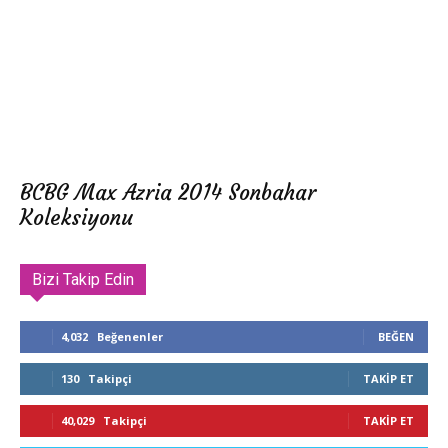
BCBG Max Azria 2014 Sonbahar
Koleksiyonu
Bizi Takip Edin
4,032
Beğenenler
BEĞEN
130
Takipçi
TAKIP ET
40,029
Takipçi
TAKIP ET