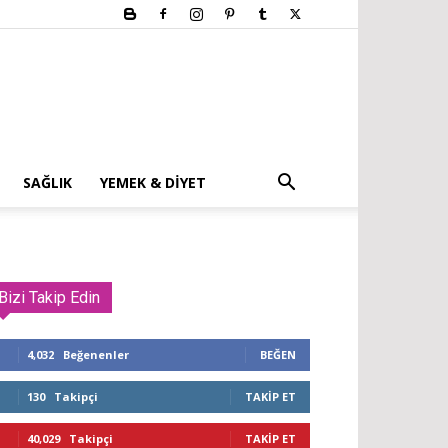
SAĞLIK
YEMEK & DIYET
Bizi Takip Edin
4,032
Beğenenler
BEĞEN
130
Takipçi
TAKIP ET
40,029
Takipçi
TAKIP ET