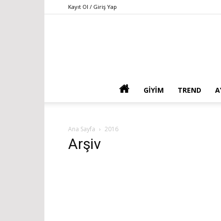
Kayıt Ol / Giriş Yap
GIYIM
TREND
A
Ana Sayfa
2016
Arşiv