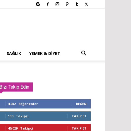
SAĞLIK
YEMEK & DIYET
Bizi Takip Edin
4,032
Beğenenler
BEĞEN
130
Takipçi
TAKIP ET
40,029
Takipçi
TAKIP ET