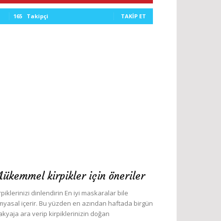
165
Takipçi
TAKIP ET
ükemmel kirpikler için öneriler
rpiklerinizi dinlendirin En iyi maskaralar bile
myasal içerir. Bu yüzden en azından haftada birgün
kyaja ara verip kirpiklerinizin doğan